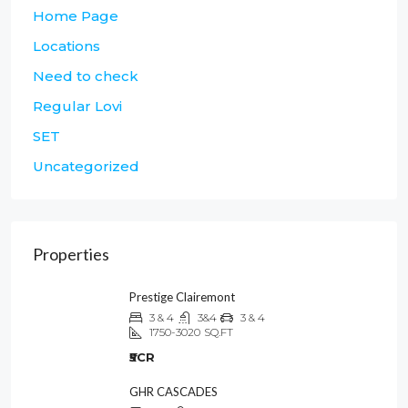
Home Page
Locations
Need to check
Regular Lovi
SET
Uncategorized
Properties
Prestige Clairemont
3 & 4
3&4
3 & 4
1750-3020
SQ.FT
₹5CR
GHR CASCADES