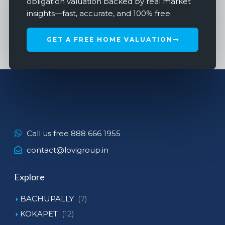
obligation valuation backed by real market
insights—fast, accurate, and 100% free.
GET A FREE HOME VALUATION
Call us free 888 666 1955
contact@lovigroup.in
Explore
BACHUPALLY
(7)
KOKAPET
(12)