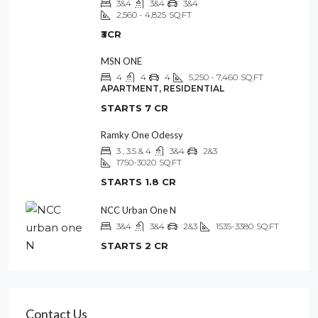
3&4
3&4
3&4
2,560 - 4,825
SQ.FT
₹3CR
MSN ONE
4
4
4
5,250 - 7,460
SQ.FT
APARTMENT, RESIDENTIAL
STARTS 7 CR
Ramky One Odessy
3 , 3.5 & 4
3&4
2&3
1750-3020
SQ.FT
STARTS 1.8 CR
NCC Urban One N
3&4
3&4
2&3
1535-3380
SQ.FT
STARTS 2 CR
Contact Us