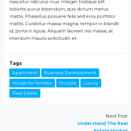
nascetur ridiculus mus. Integer tristique elit
lobortis purus bibendum, quis dictum metus
mattis. Phasellus posuere felis sed eros porttitor
mattis. Curabitur massa magna, tempor in blandit
id, porta in ligula. Aliquam laoreet nisl massa, at
interdum mauris sollicitudin et.
Tags
Apartment
Business Development
House for families
Houzez
Luxury
Real Estate
Next Post
Understand The Real
Estate Market